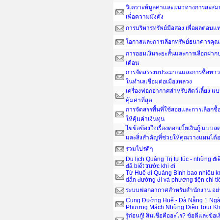
วิเคราะห์มูลค่าและแนวทางการสะสมน
เพื่อความมั่งคั่ง
การบริหารทรัพย์มือสอง เพื่อผลตอบ
โอกาสและการเลือกทรัพย์ธนาคารคุณ
การออมเงินระยะสั้นและการเลือกฝากป
เดือน
การจัดสรรงบประมาณและการซื้อทาวน์
ในทำเลเชื่อมต่อเมืองหลวง
เครื่องฟอกอากาศสำหรับสัตว์เลี้ยง แ
คุ้มค่าที่สุด
การจัดสรรพื้นที่ใช้สอยและการเลือกซื
ให้คุ้มค่าเงินทุน
ไขข้อข้องใจเรื่องดอกเบี้ยเงินกู้ แบ
และสิ่งสำคัญที่ช่วยให้คุณวางแผนได
รวมโปรดีๆ
Du lịch Quảng Trị tự túc - những đ
đã biết trước khi đi
Từ Huế đi Quảng Bình bao nhiêu 
dẫn đường đi và phương tiện chi ti
ระบบฟอกอากาศสำหรับสำนักงาน อย่าง
Cung Đường Huế - Đà Nẵng 1 Ngà
Phương Mách Những Điều Tour Kh
รู้ก่อนกู้! สินเชื่อคืออะไร? ข้อดีและข้อเ