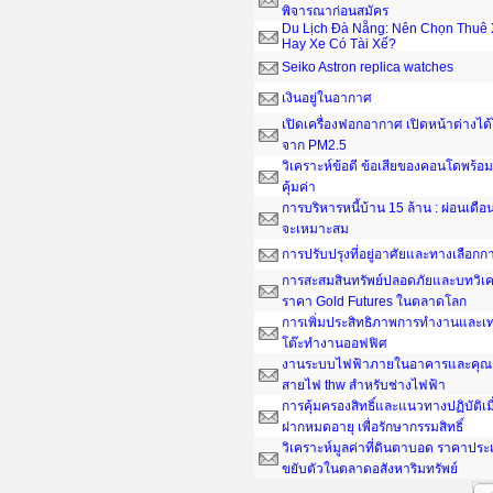
พิจารณาก่อนสมัคร
Du Lịch Đà Nẵng: Nên Chọn Thuê 
Hay Xe Có Tài Xế?
Seiko Astron replica watches
เงินอยู่ในอากาศ
เปิดเครื่องฟอกอากาศ เปิดหน้าต่างได
จาก PM2.5
วิเคราะห์ข้อดี ข้อเสียของคอนโดพร้อมอ
คุ้มค่า
การบริหารหนี้บ้าน 15 ล้าน : ผ่อนเดือน
จะเหมาะสม
การปรับปรุงที่อยู่อาศัยและทางเลือกกา
การสะสมสินทรัพย์ปลอดภัยและบทวิเค
ราคา Gold Futures ในตลาดโลก
การเพิ่มประสิทธิภาพการทำงานและเ
โต๊ะทํางานออฟฟิศ
งานระบบไฟฟ้าภายในอาคารและคุณส
สายไฟ thw สำหรับช่างไฟฟ้า
การคุ้มครองสิทธิ์และแนวทางปฏิบัติเ
ฝากหมดอายุ เพื่อรักษากรรมสิทธิ์
วิเคราะห์มูลค่าที่ดินตาบอด ราคาประ
ขยับตัวในตลาดอสังหาริมทรัพย์