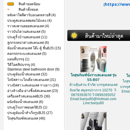
https://ww
สินค้ายอดนิยม
(
สินค้าทั้งหมด
หลังคาโพลีคาร์บอเนตหลายสี (4)
ประตูสแตนเลสผสมไม้แดง (4)
ราวสะพานลอยสแตนเลส (4)
ราวบันไดวนสแตนเลส (5)
ประตูรั้วบ้านสแตนเลส (11)
ลูกกรงหน่าต่างสแตนเลส (6)
ห้องน้ำสแตนเลส โต๊ะ ตู้ ชั้นBJS (15)
คอกรถกระบะสแตนเลส (5)
แผนที่บรรจุ (1)
วีดีโอคลิปบรรจุ (4)
Stainless steel bathroom door (9)
ประตูห้องน้ำสแตนเลส (32)
โถสุขภัณฑ์นั่งราบสแตนเลส รุ่น
โถ
โถปัสสาวะโถเดี่ยวสแตนเลส (31)
SS-B07
โถสุ
ห้างหุ้นส่วน จำกัด บรรจุสเตนเลส
รางปัสสาวะสแตนเลส รางยาว (24)
บรรจุ
จังหวัด สมุทรปราการ 10270 T-
อ่างล้างมือ-อ่างซิ้งค์สแตนเลส (23)
Emai
0879393870 T-0899285052
เครื่องครัวสแตนเลสBJS (36)
Email:banju80@Hotmail.com
ผนังห้องน้ำสแตนเลส (6)
Line:banju80
ประตูโรงภาพยนตร์BJS (1)
ประตูห้องน้ำสำเร็จรูปBJS (27)
โถสุขภัณฑ์สแตนเลส (46)