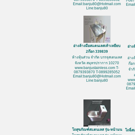
T-08
Email:banju80@Hotmail.com
Emai
Line:banju80
อ่างล้างมือสแตนเลสเท้าเหยียบ
อ่าง
2ก๊อก 339839
ห้างหุ้นส่วน จำกัด บรรจุสเตนเลส
อ่าง
จังหวัด สมุทรปราการ 10270
ก๊อก
www.banjustainless.com T-
จำก
0879393870 T-0899285052
Email:banju80@Hotmail.com
www
Line:banju80
087
Emai
โถสุขภัณฑ์สแตนเลส รุ่น-หน้ามน
โถฉี่ส