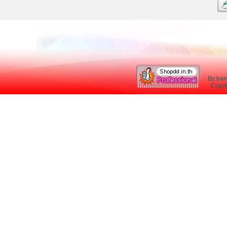
By ban
Copyri