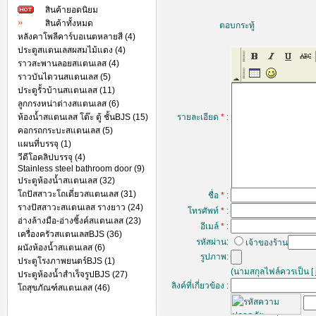
สินค้ายอดนิยม
สินค้าทั้งหมด
ตอบกระทู้
หลังคาโพลีคาร์บอเนตหลายสี (4)
ประตูสแตนเลสผสมไม้แดง (4)
ราวสะพานลอยสแตนเลส (4)
ราวบันไดวนสแตนเลส (5)
ประตูรั้วบ้านสแตนเลส (11)
ลูกกรงหน่าต่างสแตนเลส (6)
ห้องน้ำสแตนเลส โต๊ะ ตู้ ชั้นBJS (15)
รายละเอียด
*
:
คอกรถกระบะสแตนเลส (5)
แผนที่บรรจุ (1)
วีดีโอคลิปบรรจุ (4)
Stainless steel bathroom door (9)
ประตูห้องน้ำสแตนเลส (32)
โถปัสสาวะโถเดี่ยวสแตนเลส (31)
ชื่อ
*
:
รางปัสสาวะสแตนเลส รางยาว (24)
โทรศัพท์
*
:
อ่างล้างมือ-อ่างซิ้งค์สแตนเลส (23)
อีเมล์
*
:
เครื่องครัวสแตนเลสBJS (36)
รหัสผ่าน:
เจ้าของร้าน
ผนังห้องน้ำสแตนเลส (6)
รูปภาพ:
ประตูโรงภาพยนตร์BJS (1)
(นามสกุลไฟล์ควรเป็น [ j
ประตูห้องน้ำสำเร็จรูปBJS (27)
ลิงค์ที่เกี่ยวข้อง :
โถสุขภัณฑ์สแตนเลส (46)