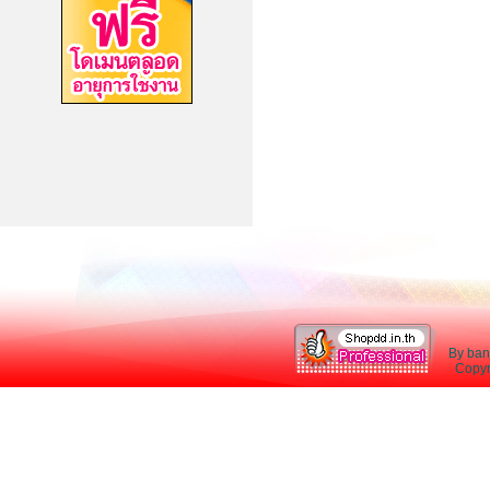
By ban
Copyri