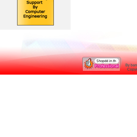
By ban
Copyri