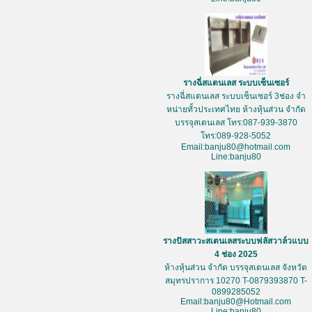
รางฉี่สแตนเลส ระบบเซ็นเซอร์
รางฉี่สแตนเลส ระบบเซ็นเซอร์ 3ช่อง จำ
หน่ายทั้วประเทศไทย ห้างหุ้นส่วน จำกัด
บรรจุสเตนเลส โทร:087-939-3870
โทร:089-928-5052
Email:banju80@hotmail.com
Line:banju80
รางปัสสาวะสเตนเลสระบบฟลัสวาล์วแบบ
4 ช่อง 2025
ห้างหุ้นส่วน จำกัด บรรจุสเตนเลส จังหวัด
สมุทรปราการ 10270 T-0879393870 T-
0899285052
Email:banju80@Hotmail.com
Line:banju80