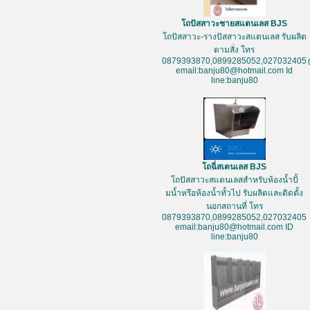
โถปัสสาวะชายสแตนเลส BJS
โถปัสสาวะ-รางปัสสาวะสแตนเลส รับผลิต
ตามสั่ง โทร
0879393870,0899285052,027032405
email:banju80@hotmail.com Id
line:banju80
โถฉี่สเตนเลส BJS
โถปัสสาวะสแตนเลสสำหรับห้องน้ำปั้
มน้ำหรึอห้องน้ำทั้วไป รับผลิตและติดตั้ง
นอกสถานที่ โทร
0879393870,0899285052,027032405
email:banju80@hotmail.com ID
line:banju80