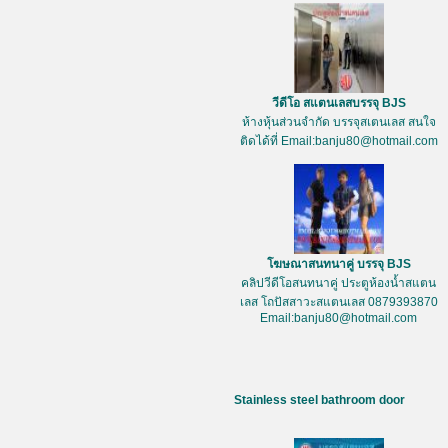
วีดีโอ สแตนเลสบรรจุ BJS
ห้างหุ้นส่วนจำกัด บรรจุสเตนเลส สนใจ
ติดได้ที่ Email:banju80@hotmail.com
โฆษณาสนทนาคู่ บรรจุ BJS
คลิปวีดีโอสนทนาคู่ ประตูห้องน้ำสแตน
เลส โถปัสสาวะสแตนเลส 0879393870
Email:banju80@hotmail.com
Stainless steel bathroom door