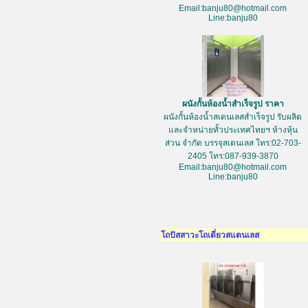
Email:banju80@hotmail.com
Line:banju80
ผนังกั้นห้องน้ำสำเร็จรูป ราคา
ผนังกั้นห้องน้ำสเตนเลสสำเร็จรูป รับผลิต
และจำหน่ายทั้วประเทศไทยฯ ห้างหุ้น
ส่วน จำกัด บรรจุสเตนเลส โทร:02-703-
2405 โทร:087-939-3870
Email:banju80@hotmail.com
Line:banju80
โถปัสสาวะโถเดี่ยวสแตนเลส