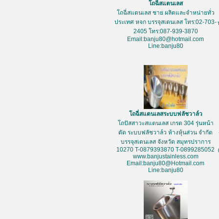
โถฉี่สแตนเลส
โถฉี่สแตนเลส ชาย ผลิตและจำหน่ายทั่ว
ประเทศ หจก บรรจุสเตนเลส โทร:02-703-
2405 โทร:087-939-3870
Email:banju80@hotmail.com
Line:banju80
โถฉี่สแตนเลสระบบฟลัชวาล์ว
โถปัสสาวะสแตนเลส เกรด 304 รุ่นหน้า
ตัด ระบบฟลัชวาล์ว ห้างหุ้นส่วน จำกัด
บรรจุสเตนเลส จังหวัด สมุทรปราการ
10270 T-0879393870 T-0899285052
www.banjustainless.com
Email:banju80@Hotmail.com
Line:banju80