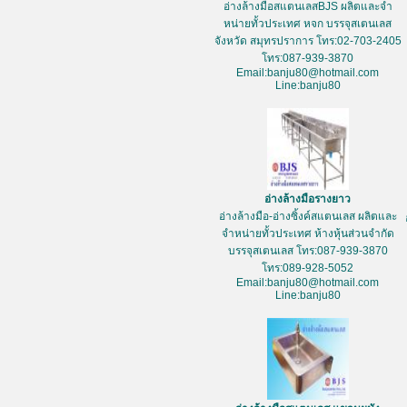
อ่างล้างมือสแตนเลสBJS ผลิตและจำ
หน่ายทั้วประเทศ หจก บรรจุสเตนเลส
จังหวัด สมุทรปราการ โทร:02-703-2405
โทร:087-939-3870
Email:banju80@hotmail.com
Line:banju80
อ่างล้างมือรางยาว
อ่างล้างมือ-อ่างซิ้งค์สแตนเลส ผลิตและ
จำหน่ายทั้วประเทศ ห้างหุ้นส่วนจำกัด
บรรจุสเตนเลส โทร:087-939-3870
โทร:089-928-5052
Email:banju80@hotmail.com
Line:banju80