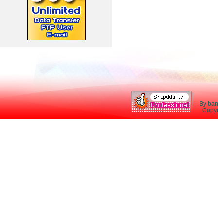
By ban
Copyri