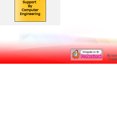
By ban
Copyri