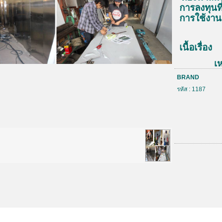
การลงทุนท
การใช้งาน
เนื้อเรื่อง
เหล็กกล้าไ
เราเรียกเห
BRAND
ที่มีความ
รหัส : 1187
ส่วนผสมโด
คาร์บอนปร
หนัก และโ
อัตราส่ว
ทำให้เกิดก
ติดอยู่บนผิว
คุณสมบัติท
การกัดกร่อน
ความบางเพ
ซึ่งหากฟิล์
ใดๆ ก็ตาม 
และนอกจากน
ประกอบอีก 