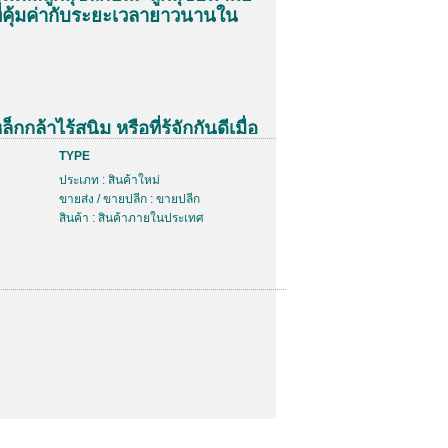
ี่คุ้มค่ากับระยะเวลายาวนานใน
ร้สนิม หรือที่รู้จักกันดีเมื่อ
ล็กชนิดนี้ว่า “สเตนเลส” เป็นเหล็ก
TYPE
ต้านทานในการกัดกร่อนสูงมาก ด้วย
ประเภท : สินค้าใหม่
ยรวมๆ ที่เป็นเหล็กผสมกับ
ขายส่ง / ขายปลีก : ขายปลีก
ิมาณต่ำ คือน้อยกว่า
ของน้ำ
2%
สินค้า : สินค้าภายในประเทศ
ครเมียมซึ่งเป็นส่วนผสมหลักตาม
นประมาณ
หรือมากกว่านั้น จึง
10.5%
ารสร้างฟิล์มโคเมียมออกไซด์ เกาะ
หน้า ซึ่งปฏิกิริยานี้นั่นเอง ที่เป็น
ี่ทำให้เหล็กกล้า มีความต้านทาน
ได้เป็นอย่างดี ฟิล์มปกป้องนี้มี
ียงแค่เทียบเท่ากับแผ่นกระดาษ
มที่ผิวหน้านี้ถูกทำลายไม่ว่าจะกรณี
มันจะถูกสร้างขึ้นมาใหม่ได้เอง
ั้นยังมีธาตุอื่นๆ เป็นส่วน
เช่น โมลิบลินัม นิเกิล ไททาเนียม