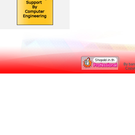
By ban
Copyri