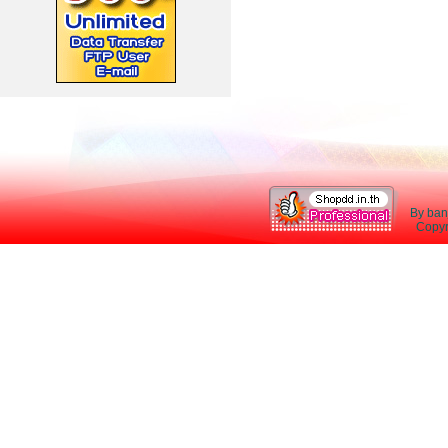
By ban
Copyri