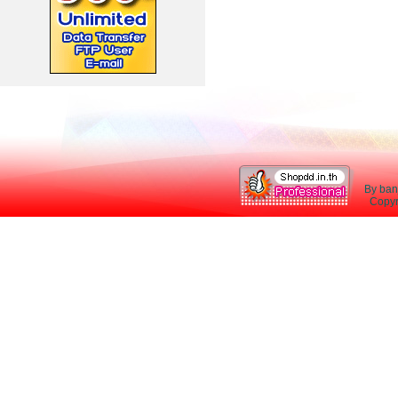
By ban
Copyri