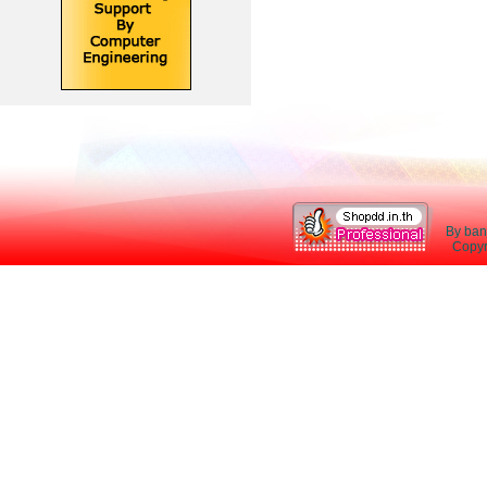
By ban
Copyri