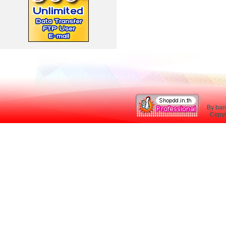
By ban
Copyri