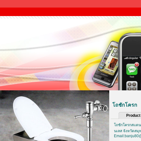
โถชักโครก
Product 
โถชักโครกสแตนเ
นเลส จังหวัดสม
Email:banju80@