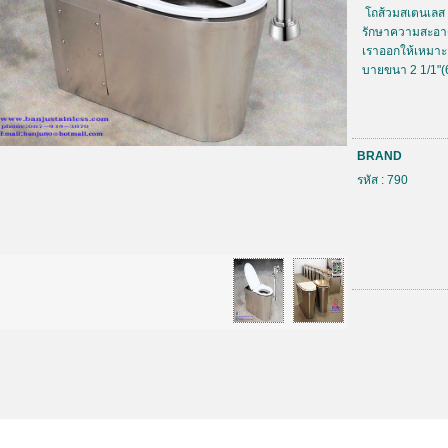
โถส้วมสเตนเลส 
รักษาความสะอาด
เราออกให้เหมาะ
บายขนา 2 1/1"
BRAND
รหัส : 790