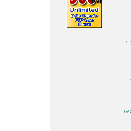
รา
ลิงค์ท