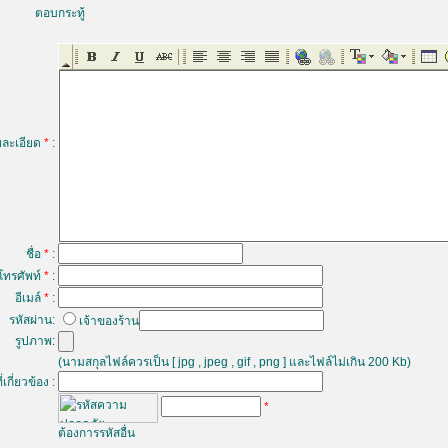
ตอบกระทู้
ยละเอียด
*
:
ชื่อ
*
:
โทรศัพท์
*
:
อีเมล์
*
:
รหัสผ่าน:
เจ้าของร้าน
รูปภาพ:
(นามสกุลไฟล์ควรเป็น [ jpg , jpeg , gif , png ] และไฟล์ไม่เกิน 200 Kb)
ี่เกี่ยวข้อง :
*
ต้องการรหัสอื่น