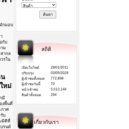
กมักมอบ
คา
อกับ
วาม
สถิติ
มสากล
าวรใน
28/01/2011
เปิดเว็บไซต์
03/05/2026
ปรับปรุง
ิน
772,898
ผู้เข้าชมทั้งหมด
70
ใหม่
ผู้เข้าชมวันนี้
5,513,146
หน้าเข้าชม
294
สินค้าทั้งหมด
กมี
พื้นที่
ระกาศ
รับ
ิติที่
เกี่ยวกับเรา
แบรนด์