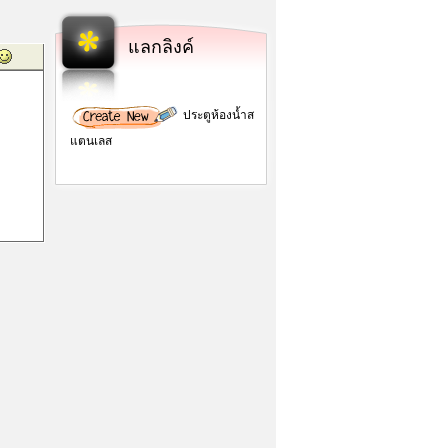
แลกลิงค์
ประตูห้องน้ำส
แตนเลส