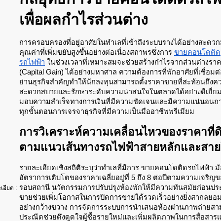
เพื่อผลกำไรส่วนต่าง
การครอบครองที่อยู่อาศัยในทำเลที่เข้าถึงระบบรางได้อย่างสะดว
คุณค่าที่เพิ่มขยับสูงขึ้นอย่างต่อเนื่องสถาพรซึ่งการ
ขายคอนโดติด
รถไฟฟ้า
ในช่วงเวลาที่เหมาะสมจะช่วยสร้างกำไรจากส่วนต่างรา
(Capital Gain) ได้อย่างมหาศาล ความต้องการที่พักอาศัยที่เชื่อมต่
ย่านธุรกิจสำคัญทำให้นักลงทุนสามารถตั้งราคาขายที่สะท้อนถึงค
สะดวกสบายและรักษาระดับความน่าสนใจในตลาดได้อย่างดีเยี่ย
มอบความสำเร็จทางการเงินที่มีความชัดเจนและมีความแน่นอนถ
ทุกขั้นตอนการเจรจาธุรกิจที่มีความเป็นมืออาชีพพรีเมียม
การวิเคราะห์ความเคลื่อนไหวของราคาที่ด
ตามแนวเส้นทางรถไฟฟ้าสายหลักและสาย
รายละเอียดเชิงสถิติระบุว่าทำเลที่มีการ ขายคอนโดติดรถไฟฟ้า มั
อัตราการเติบโตของราคาเฉลี่ยอยู่ที่ 5 ถึง 8 ต่อปีตามความเจริญของ
รอบสถานี นวัตกรรมการปรับปรุงห้องพักให้มีความทันสมัยก่อนป
เอียด :
ขายช่วยเพิ่มโอกาสในการปิดการขายได้รวดเร็วอย่างยิ่งสากลยอม
อย่างกว้างขวาง การจัดการระบบการนำเสนอห้องผ่านภาพถ่ายสามม
ประณีตช่วยดึงดูดใจผู้ซื้อรายใหม่และเพิ่มผลิตภาพในการสื่อสาร